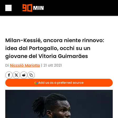
Skip to main content
Milan-Kessié, ancora niente rinnovo:
idea dal Portogallo, occhi su un
giovane del Vitoria Guimarães
Di
Niccolò Mariotto
|
21 ott 2021
Add us as a preferred source