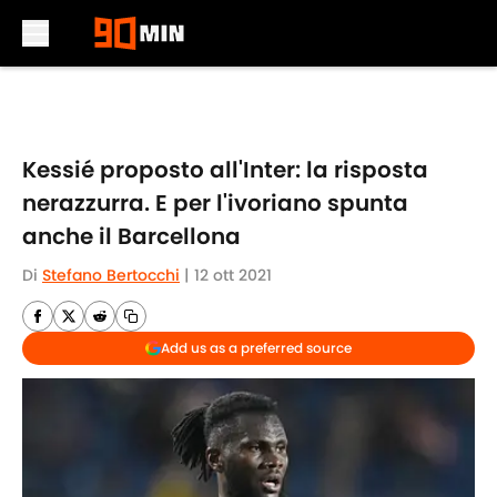
Skip to main content
Kessié proposto all'Inter: la risposta
nerazzurra. E per l'ivoriano spunta
anche il Barcellona
Di
Stefano Bertocchi
|
12 ott 2021
Add us as a preferred source