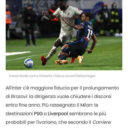
Franck Kessié contro l'Atalanta | Marco Luzzani/GettyImages
All'Inter c'è maggiore fiducia per il prolungamento
di Brozovi:
la dirigenza vuole chiudere i discorsi
entro fine anno. Più rassegnato il Milan: le
destinazioni
PSG
o
Liverpool
sembrano le più
probabili per l'ivoriano, che secondo il
Corriere