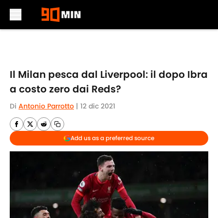
Skip to main content
Il Milan pesca dal Liverpool: il dopo Ibra
a costo zero dai Reds?
Di
Antonio Parrotto
|
12 dic 2021
Add us as a preferred source