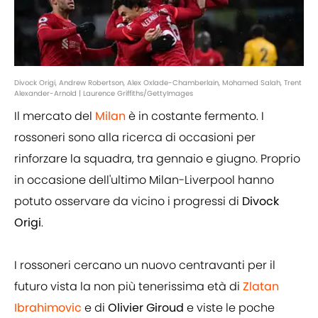
Divock Origi, Andrew Robertson, Alex Oxlade-Chamberlain, Mohamed Salah, Trent
Alexander-Arnold | Laurence Griffiths/GettyImages
Il mercato del
Milan
è in costante fermento. I
rossoneri sono alla ricerca di occasioni per
rinforzare la squadra, tra gennaio e giugno. Proprio
in occasione dell'ultimo Milan-Liverpool hanno
potuto osservare da vicino i progressi di
Divock
Origi
.
I rossoneri cercano un nuovo centravanti per il
futuro vista la non più tenerissima età di
Zlatan
Ibrahimovic
e di
Olivier
Giroud
e viste le poche