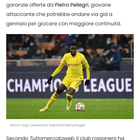
garanzie offerte da
Pietro
Pellegri
, giovane
attaccante che potrebbe andare via già a
gennaio per giocare con maggiore continuità.
Divock Origi | Alessandro Sabattini/GettyImages
Secondo
Tuttomercatoweb
, il club rossonero ha