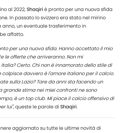
ino al 2022,
Shaqiri
è pronto per una nuova sfida
ne. In passato lo svizzero era stato nel mirino
e anno, un eventuale trasferimento in
be affatto.
onto per una nuova sfida. Hanno accettato il mio
 le offerte che arriveranno. Non mi
Italia? Certo. Chi non è innamorato dello stile di
he colpisce davvero è l'amore italiano per il calcio.
assate sulla Lazio? Tare da anni sta facendo un
a grande stima nei miei confronti ne sono
mpo, è un top club. Mi piace il calcio offensivo di
r lui"
, queste le parole di
Shaqiri
.
nere aggiornato su tutte le ultime novità di