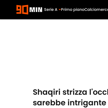
Serie A
Primo piano
Calciomerc
Skip to main content
Shaqiri strizza l'oc
sarebbe intrigante 