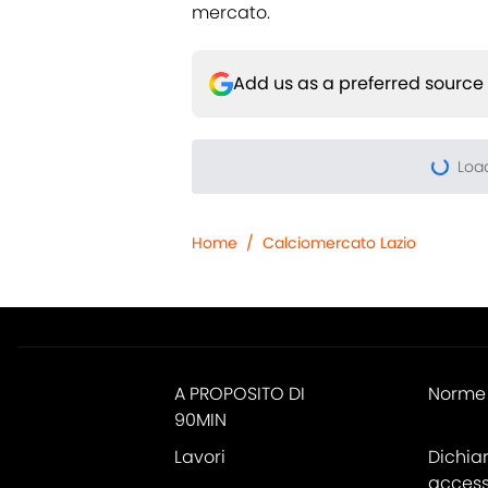
mercato.
Add us as a preferred source
Loa
Home
/
Calciomercato Lazio
A PROPOSITO DI
Norme 
90MIN
Lavori
Dichia
accessi