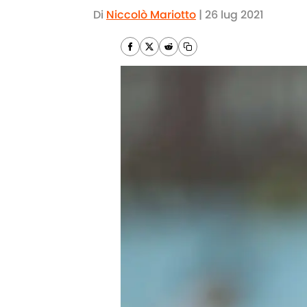
Di
Niccolò Mariotto
|
26 lug 2021