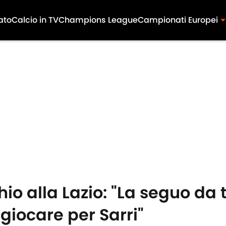
ato
Calcio in TV
Champions League
Campionati Europei
chio alla Lazio: "La seguo da
giocare per Sarri"