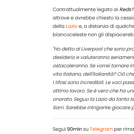
Contrattualmente legato ai
Reds
f
altrove e avrebbe chiesto la cessio
della
Lazio
e, a distanza di qualch
biancoceleste non gli dispiacereb
"Ho detto al Liverpool che sono pr
desiderio e valuteranno seriamente
ostacoleranno. Se vorrei tornare in 
vita italiano, dell'italianità? Ciò c
I tifosi sono incredibili. Le voci p
ottimo lavoro. Se è vero che ha un
onorato. Seguo la Lazio da tanto te
Sarri. Sarebbe intrigante giocare pe
Segui
90min
su
Telegram
per rima