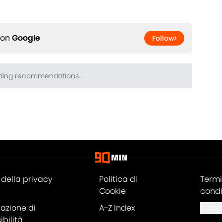
 on
Google
Follow
ding recommendations...
Please wait while we load personalized content recomm
della privacy
Politica di
Termi
Cookie
condi
razione di
A-Z Index
Cooki
bilità