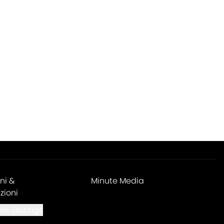
endations
ni &
Minute Media
zioni
es Settings