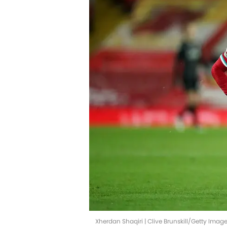
Xherdan Shaqiri | Clive Brunskill/Getty Imag