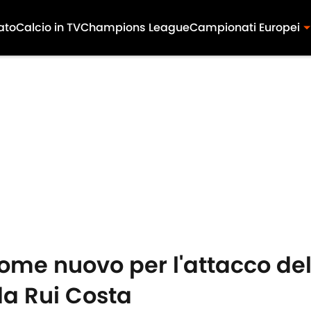
ato
Calcio in TV
Champions League
Campionati Europei
ome nuovo per l'attacco dell
a Rui Costa