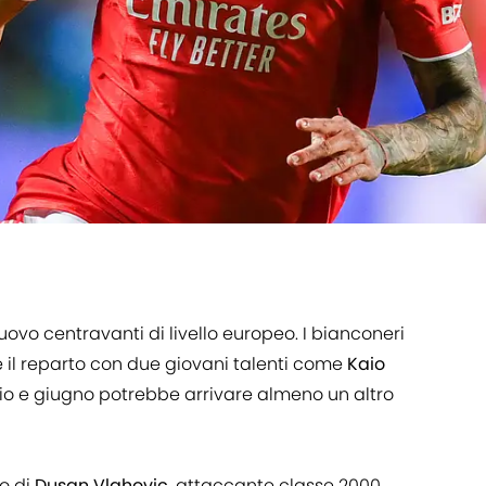
uovo centravanti di livello europeo. I bianconeri
e il reparto con due giovani talenti come
Kaio
io e giugno potrebbe arrivare almeno un altro
o di
Dusan
Vlahovic
, attaccante classe 2000