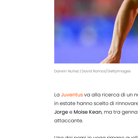
Darwin Nuñez | David Ramos/GettyImages
La
Juventus
va alla ricerca di un n
in estate hanno scelto di rinnovar
Jorge
e
Moise
Kean
, ma tra genna
attaccante.
Uno dei nomi in voga rimane quell