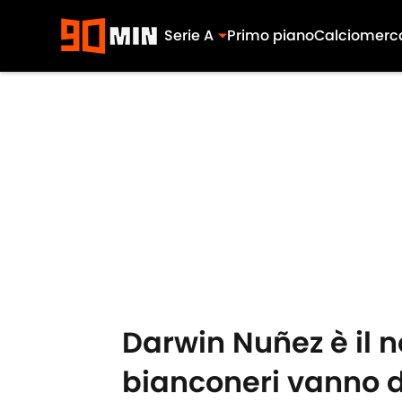
Serie A
Primo piano
Calciomerc
Skip to main content
Darwin Nuñez è il n
bianconeri vanno d