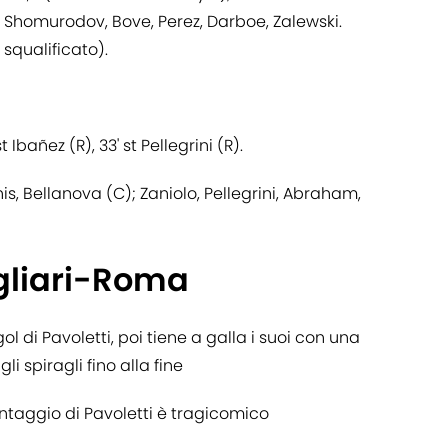
o, Shomurodov, Bove, Perez, Darboe, Zalewski.
squalificato).
st Ibañez (R), 33' st Pellegrini (R).
is, Bellanova (C); Zaniolo, Pellegrini, Abraham,
agliari-Roma
ol di Pavoletti, poi tiene a galla i suoi con una
i spiragli fino alla fine
antaggio di Pavoletti è tragicomico