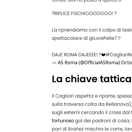
TRIPLICE FISCHIOOOOOOO! ?
La riprendiamo con il colpo di test
spettacolare di
@LorePelle7
?
DAJE ROMA DAJEEEE! ?❤️
#Cagliari
— AS Roma (@OfficialASRoma)
Octo
La chiave tattica
Il Cagliari aspetta e riparte, spes
sulla traversa colta da Bellanova
sugli esterni cercando il cross dal 
fortunoso
gol dei padroni di casa, 
pari di Ibañez mischia le carte, lan