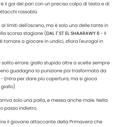
re il gol del pari con un preciso colpo di testa e di
attacchi rossoblù
ai limiti dell'osceno, ma è solo una delle tante in
lla scorsa stagione (
DAL 1' ST EL SHAARAWY 6
- Il
tornare a giocare in undici, sfiora l'eurogol in
olito errore: giallo stupido oltre a scelte sempre
lmeno guadagna la punizione poi trasformata da
5
- Entra per dare più copertura, ma si gioca
 giallo)
arriva solo una palla, e messa anche male. Nella
o passo indietro.
ire il giovane attaccante della Primavera che