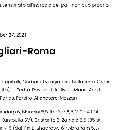
 terminato all'incrocio dei pali, non può proprio
ber 27, 2021
agliari-Roma
eppitelli, Carboni, Lykogiannis; Bellanova, Grassi
eita); J. Pedro; Pavoletti.
A
disposizione
: Aresti,
Farias, Pereiro.
Allenatore
: Mazzarri.
Karsdorp 6, Mancini 5,5, Ibañez 6,5, Viña 4 ( 'st
Kumbulla SV), Cristante 6; Zaniolo 5,5 (35' st
yan 4,5 (dal 1' st El Shaarawy 6); Abraham 5.
A