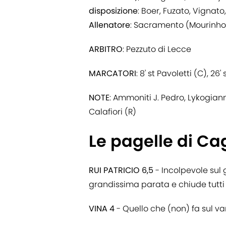
disposizione
: Boer, Fuzato, Vignat
Allenatore
: Sacramento (Mourinho 
ARBITRO
: Pezzuto di Lecce
MARCATORI
: 8' st Pavoletti (C), 26' 
NOTE
: Ammoniti J. Pedro, Lykogiann
Calafiori (R)
Le pagelle di C
RUI PATRICIO 6,5
- Incolpevole sul g
grandissima parata e chiude tutti gl
VINA 4
- Quello che (non) fa sul v