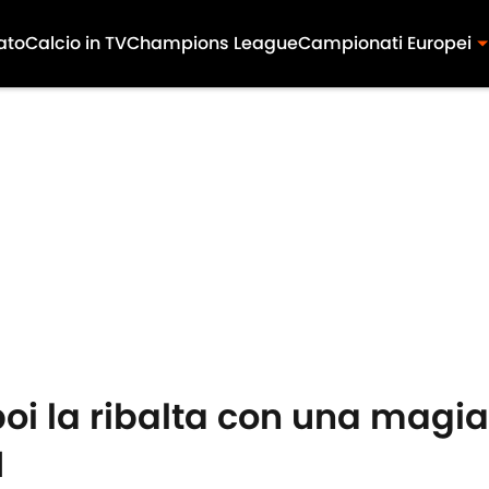
ato
Calcio in TV
Champions League
Campionati Europei
oi la ribalta con una magia 
1