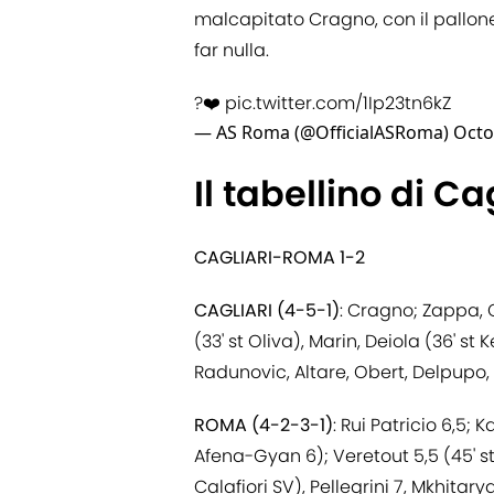
malcapitato Cragno, con il pallone
far nulla.
?❤️
pic.twitter.com/1Ip23tn6kZ
— AS Roma (@OfficialASRoma)
Octo
Il tabellino di C
CAGLIARI-ROMA 1-2
CAGLIARI (4-5-1)
: Cragno; Zappa, C
(33' st Oliva), Marin, Deiola (36' st K
Radunovic, Altare, Obert, Delpupo, 
ROMA (4-2-3-1)
: Rui Patricio 6,5; 
Afena-Gyan 6); Veretout 5,5 (45' st 
Calafiori SV), Pellegrini 7, Mkhitar