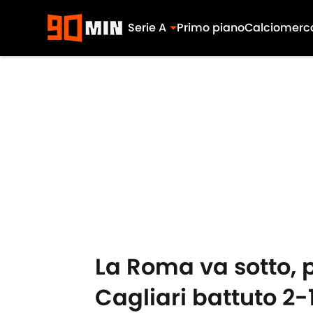
Serie A
Primo piano
Calciomerc
Skip to main content
La Roma va sotto, p
Cagliari battuto 2-