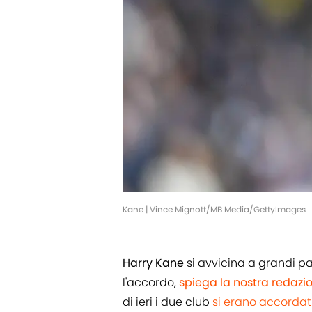
Kane | Vince Mignott/MB Media/GettyImages
Harry Kane
si avvicina a grandi pa
l'accordo,
spiega la nostra redazi
di ieri i due club
si erano accordat