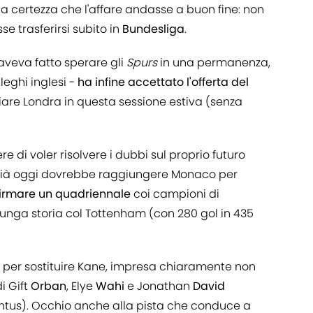
a certezza che l'affare andasse a buon fine: non
 trasferirsi subito in
Bundesliga
.
aveva fatto sperare gli
Spurs
in una permanenza,
leghi inglesi -
ha infine accettato l'offerta del
are Londra in questa sessione estiva (senza
e di voler risolvere i dubbi sul proprio futuro
, già oggi dovrebbe raggiungere Monaco per
irmare un quadriennale
coi campioni di
unga storia col Tottenham (con 280 gol in 435
li per sostituire Kane, impresa chiaramente non
di Gift
Orban
, Elye
Wahi
e Jonathan
David
ntus). Occhio anche alla pista che conduce a