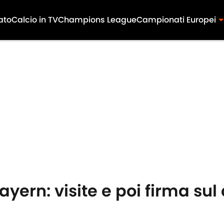
ato
Calcio in TV
Champions League
Campionati Europei
Bayern: visite e poi firma sul 