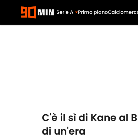
Serie A
Primo piano
Calciomerc
Skip to main content
C'è il sì di Kane al 
di un'era