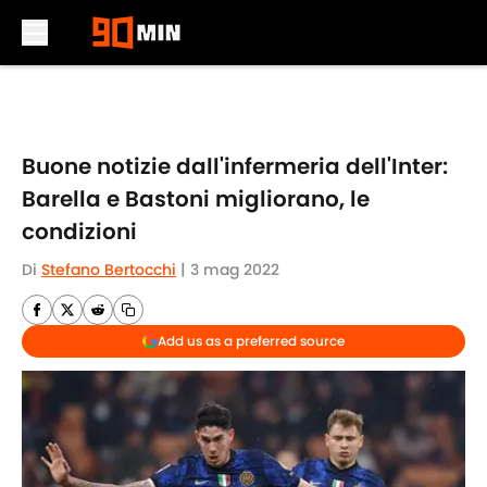
Skip to main content
Buone notizie dall'infermeria dell'Inter:
Barella e Bastoni migliorano, le
condizioni
Di
Stefano Bertocchi
|
3 mag 2022
Add us as a preferred source