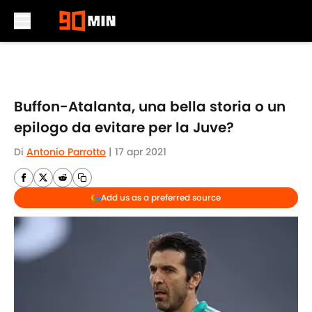
Skip to main content
Buffon-Atalanta, una bella storia o un
epilogo da evitare per la Juve?
Di
Antonio Parrotto
|
17 apr 2021
Add us as a preferred source