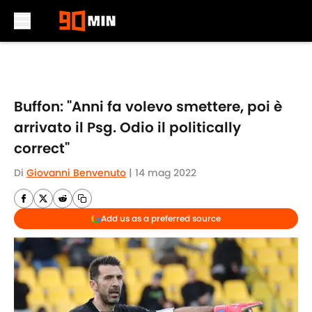
Skip to main content
Buffon: "Anni fa volevo smettere, poi è
arrivato il Psg. Odio il politically
correct"
Di
Giovanni Benvenuto
|
14 mag 2022
Add us as a preferred source