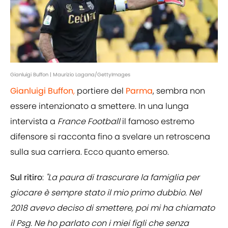
Gianluigi Buffon | Maurizio Lagana/GettyImages
Gianluigi Buffon
,
portiere del
Parma
, sembra non
essere intenzionato a smettere. In una lunga
intervista a
France Football
il famoso estremo
difensore si racconta fino a svelare un retroscena
sulla sua carriera. Ecco quanto emerso.
Sul ritiro
:
"La paura di trascurare la famiglia per
giocare è sempre stato il mio primo dubbio. Nel
2018 avevo deciso di smettere, poi mi ha chiamato
il Psg. Ne ho parlato con i miei figli che senza