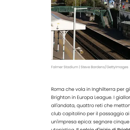
Falmer Stadium | Steve Bardens/GettyImages
Roma che vola in Inghilterra per gioc
Brighton in Europa League. I giallo
all'andata, quattro reti che metto
club capitolino per il passaggio a
un'impresa epica: segnare cinque
utopistica.
Il calcio d'inizio di Brig