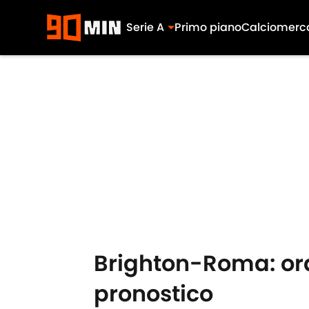
Serie A
Primo piano
Calciomerc
Skip to main content
Brighton-Roma: orar
pronostico