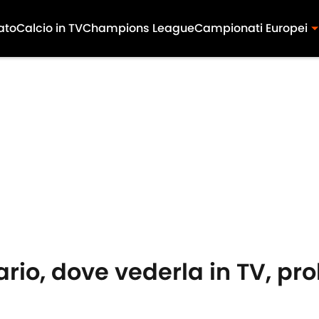
ato
Calcio in TV
Champions League
Campionati Europei
io, dove vederla in TV, pro