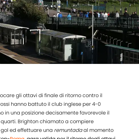
are gli ottavi di finale di ritorno contro il
rossi hanno battuto il club inglese per 4-0
no in una posizione decisamente favorevole il
i quarti. Brighton chiamato a compiere
 gol ed effettuare una
remuntada
al momento
hton-
Roma
, gara valida per il ritorno degli ottavi