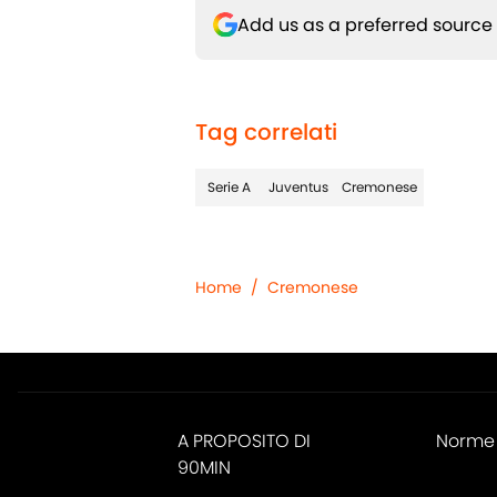
Add us as a preferred source
Tag correlati
Serie A
Juventus
Cremonese
Home
/
Cremonese
A PROPOSITO DI
Norme 
90MIN