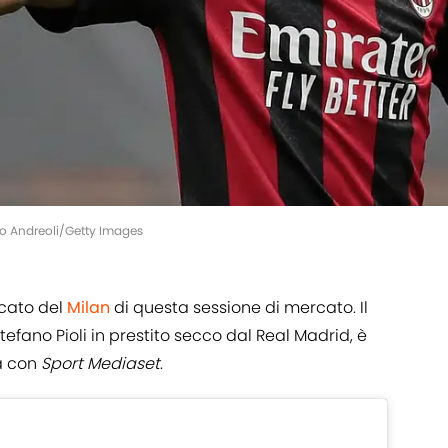
io Andreoli/Getty Images
rcato del
Milan
di questa sessione di mercato. Il
Stefano Pioli in prestito secco dal Real Madrid, è
a con
Sport Mediaset
.