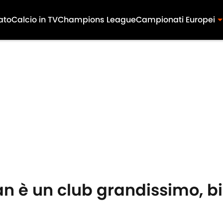
ato
Calcio in TV
Champions League
Campionati Europei
lan è un club grandissimo, b