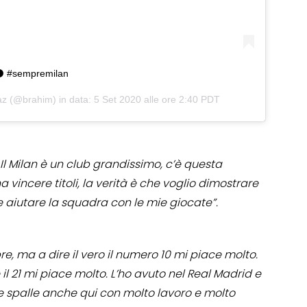
?⚫️ #sempremilan
az
(@brahim) in data:
5 Set 2020 alle ore 2:40 PDT
 Il Milan è un club grandissimo, c’è questa
 vincere titoli, la verità è che voglio dimostrare
 aiutare la squadra con le mie giocate”.
e, ma a dire il vero il numero 10 mi piace molto.
 21 mi piace molto. L’ho avuto nel Real Madrid e
le spalle anche qui con molto lavoro e molto