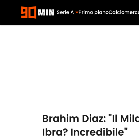
Serie A
Primo piano
Calciomerc
Skip to main content
Brahim Diaz: "Il Mi
Ibra? Incredibile"