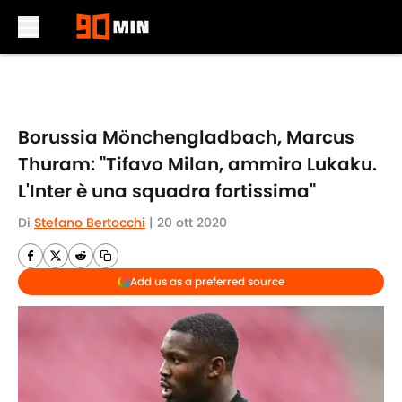
Skip to main content
Borussia Mönchengladbach, Marcus
Thuram: "Tifavo Milan, ammiro Lukaku.
L'Inter è una squadra fortissima"
Di
Stefano Bertocchi
|
20 ott 2020
Add us as a preferred source