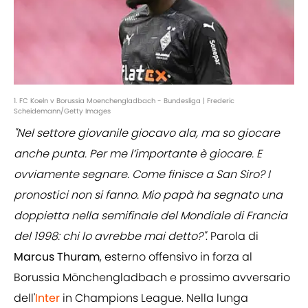
1. FC Koeln v Borussia Moenchengladbach - Bundesliga | Frederic
Scheidemann/Getty Images
"Nel settore giovanile giocavo ala, ma so giocare
anche punta. Per me l’importante è giocare. E
ovviamente segnare. Come finisce a San Siro? I
pronostici non si fanno. Mio papà ha segnato una
doppietta nella semifinale del Mondiale di Francia
del 1998: chi lo avrebbe mai detto?"
. Parola di
Marcus Thuram
, esterno offensivo in forza al
Borussia Mönchengladbach e prossimo avversario
dell'
Inter
in Champions League. Nella lunga