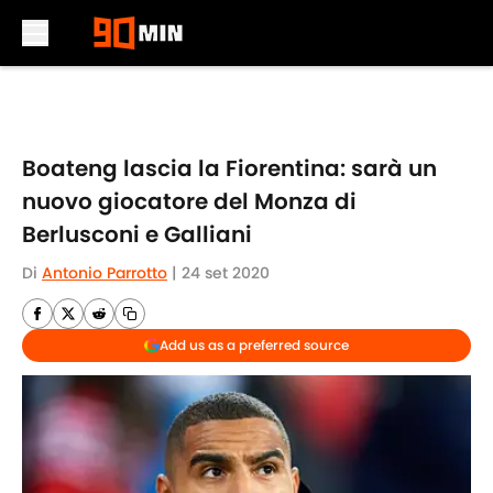
Skip to main content
Boateng lascia la Fiorentina: sarà un
nuovo giocatore del Monza di
Berlusconi e Galliani
Di
Antonio Parrotto
|
24 set 2020
Add us as a preferred source