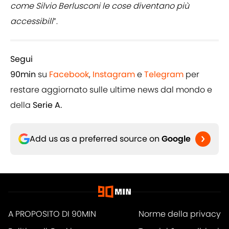
come Silvio Berlusconi le cose diventano più
accessibili
”.
Segui
90min
su
Facebook
,
Instagram
e
Telegram
per
restare aggiornato sulle ultime news dal mondo
e
della
Serie A.
Add us as a preferred source on
Google
A PROPOSITO DI 90MIN
Norme della privacy