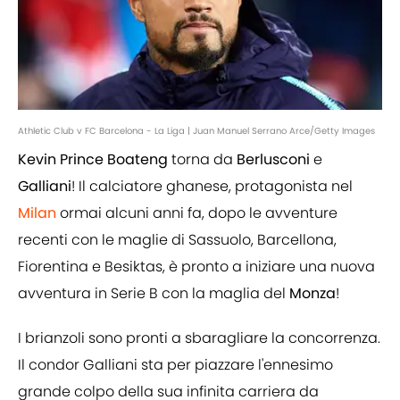
Athletic Club v FC Barcelona - La Liga | Juan Manuel Serrano Arce/Getty Images
Kevin Prince Boateng
torna da
Berlusconi
e
Galliani
! Il calciatore ghanese, protagonista nel
Milan
ormai alcuni anni fa, dopo le avventure
recenti con le maglie di Sassuolo, Barcellona,
Fiorentina e Besiktas, è pronto a iniziare una nuova
avventura in Serie B con la maglia del
Monza
!
I brianzoli sono pronti a sbaragliare la concorrenza.
Il condor Galliani sta per piazzare l'ennesimo
grande colpo della sua infinita carriera da