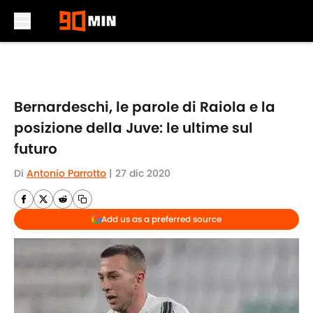
Skip to main content
Bernardeschi, le parole di Raiola e la
posizione della Juve: le ultime sul
futuro
Di
Antonio Parrotto
|
27 dic 2020
Add us as a preferred source