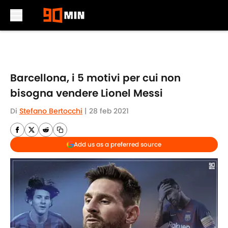
Skip to main content
Barcellona, i 5 motivi per cui non
bisogna vendere Lionel Messi
Di
Stefano Bertocchi
|
28 feb 2021
Add us as a preferred source