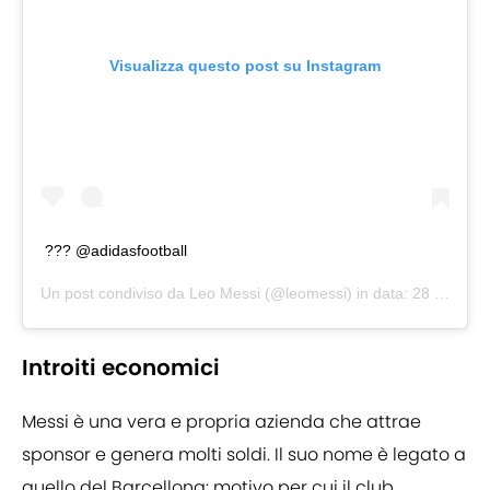
Visualizza questo post su Instagram
??? @adidasfootball
Un post condiviso da
Leo Messi
(@leomessi) in data:
28 Lug 2020 alle ore 9:06 PDT
Introiti economici
Messi è una vera e propria azienda che attrae
sponsor e genera molti soldi. Il suo nome è legato a
quello del Barcellona: motivo per cui il club