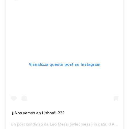
Visualizza questo post su Instagram
¡¡Nos vemos en Lisboa!! ???
Un post condiviso da
Leo Messi
(@leomessi) in data:
8 Ago 2020 alle ore 3:02 PDT