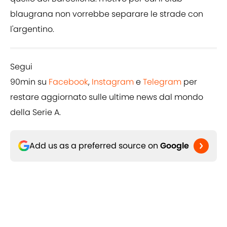
blaugrana non vorrebbe separare le strade con
l'argentino.
Segui
90min su
Facebook
,
Instagram
e
Telegram
per
restare aggiornato sulle ultime news dal mondo
della Serie A.
Add us as a preferred source on
Google
Tag correlati
Lionel Messi
Serie A
Juventus
Inter
Lists