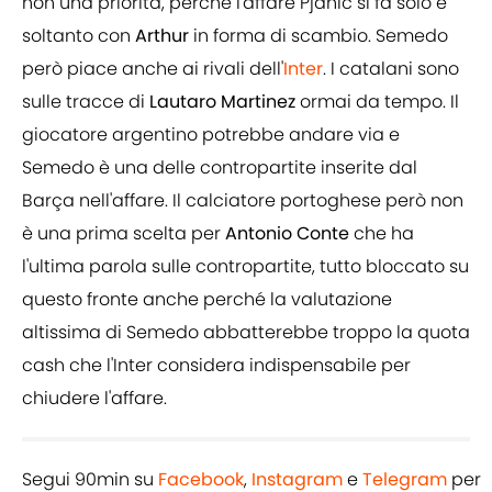
non una priorità, perché l'affare Pjanic si fa solo e
soltanto con
Arthur
in forma di scambio. Semedo
però piace anche ai rivali dell'
Inter
. I catalani sono
sulle tracce di
Lautaro
Martinez
ormai da tempo. Il
giocatore argentino potrebbe andare via e
Semedo è una delle contropartite inserite dal
Barça nell'affare. Il calciatore portoghese però non
è una prima scelta per
Antonio Conte
che ha
l'ultima parola sulle contropartite, tutto bloccato su
questo fronte anche perché la valutazione
altissima di Semedo abbatterebbe troppo la quota
cash che l'Inter considera indispensabile per
chiudere l'affare.
Segui 90min su
Facebook
,
Instagram
e
Telegram
per