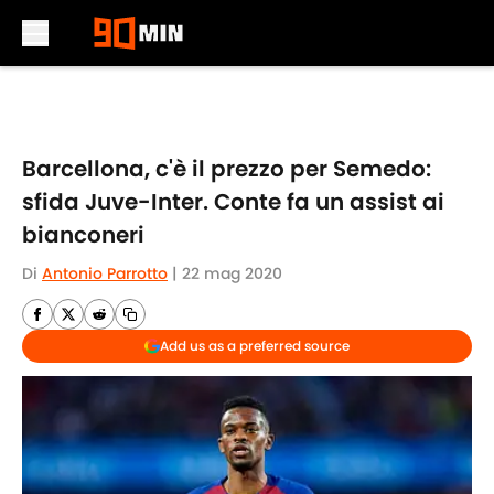
Skip to main content
Barcellona, c'è il prezzo per Semedo:
sfida Juve-Inter. Conte fa un assist ai
bianconeri
Di
Antonio Parrotto
|
22 mag 2020
Add us as a preferred source