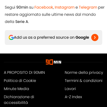
Segui
90min
su
Facebook
,
Instagram
e
Telegram
per
restare aggiornato sulle ultime news dal mondo
della
Serie A
.
Add us as a preferred source on
Google
A PROPOSITO DI 90MIN
Norme della privacy
Politica di Cookie
Termini & condizioni
Minute Media
Lavori
Dichiarazione di
A-Z Index
accessibilità