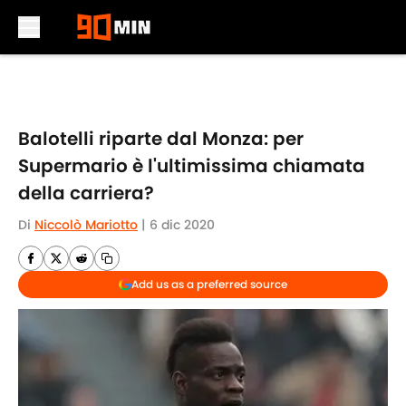
Skip to main content
Balotelli riparte dal Monza: per
Supermario è l'ultimissima chiamata
della carriera?
Di
Niccolò Mariotto
|
6 dic 2020
Add us as a preferred source