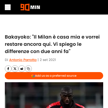
Skip to main content
Bakayoko: "Il Milan è casa mia e vorrei
restare ancora qui. Vi spiego le
differenze con due anni fa"
Di
Antonio Parrotto
|
2 set 2021
Add us as a preferred source