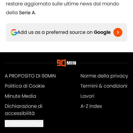
restare aggiornato sulle ultime news dal mondo
della
Serie A.
Add us as a preferred source on
Google
A PROPOSITO DI 90MIN
Norme della privacy
Politica di Cookie
Termini & condizioni
Minute Media
Lavori
Dichiarazione di
A-Z Index
accessibilità
Cookies Settings