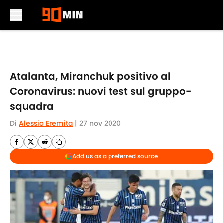
Skip to main content
Atalanta, Miranchuk positivo al
Coronavirus: nuovi test sul gruppo-
squadra
Di
Alessio Eremita
|
27 nov 2020
Add us as a preferred source