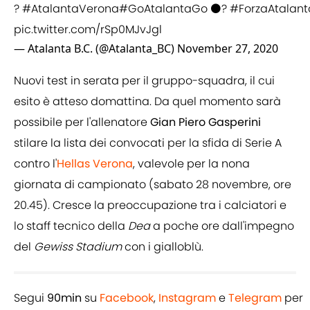
?
#AtalantaVerona
#GoAtalantaGo
⚫️?
#ForzaAtalant
pic.twitter.com/rSp0MJvJgl
— Atalanta B.C. (@Atalanta_BC)
November 27, 2020
Nuovi test in serata per il gruppo-squadra, il cui
esito è atteso domattina. Da quel momento sarà
possibile per l'allenatore
Gian Piero Gasperini
stilare la lista dei convocati per la sfida di Serie A
contro l'
Hellas Verona
, valevole per la nona
giornata di campionato (sabato 28 novembre, ore
20.45). Cresce la preoccupazione tra i calciatori e
lo staff tecnico della
Dea
a poche ore dall'impegno
del
Gewiss Stadium
con i gialloblù.
Segui
90min
su
Facebook
,
Instagram
e
Telegram
per