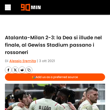
Skip to main content
Atalanta-Milan 2-3: la Dea si illude nel
finale, al Gewiss Stadium passano i
rossoneri
Di
Alessio Eremita
|
3 ott 2021
Add us as a preferred source