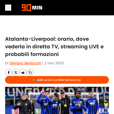
Skip to main content
Atalanta-Liverpool: orario, dove
vederla in diretta TV, streaming LIVE e
probabili formazioni
Di
Stefano Bertocchi
|
2 nov 2020
Add us as a preferred source