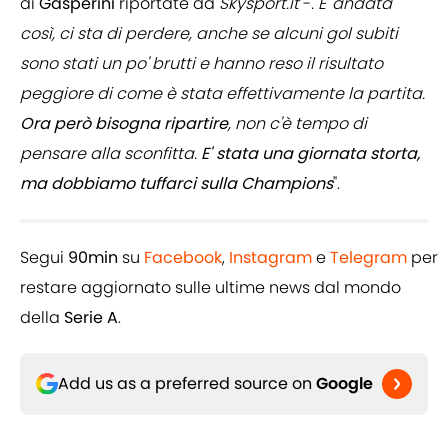
di
Gasperini
riportate da
Skysport.it
-
. E' andata
così, ci sta di perdere, anche se alcuni gol subiti
sono stati un po' brutti e hanno reso il risultato
peggiore di come è stata effettivamente la partita.
Ora però bisogna ripartire
, non c'è tempo di
pensare alla sconfitta.
E' stata una giornata storta,
ma dobbiamo tuffarci sulla Champions
".
Segui
90min
su
Facebook
,
Instagram
e
Telegram
per
restare aggiornato sulle ultime news dal mondo
della
Serie A
.
Add us as a preferred source on
Google