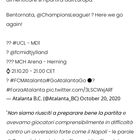
Bentornata,
@ChampionsLeague
! ? Here we go
again!
⠀
??
#UCL
- MD1
?
@fcmidtjylland
?️?? MCH Arena - Herning
⌚️ 21.10.20 - 21.00 CET
?
#FCMAtalanta
#GoAtalantaGo
⚫️?
#ForzaAtalanta
pic.twitter.com/3LSCWxjARf
— Atalanta B.C. (@Atalanta_BC)
October 20, 2020
"
Non siamo riusciti a preparare bene la partita
e
avevamo giocatori comprensibilmente in difficoltà
contro un avversario forte come il Napoli -
le parole