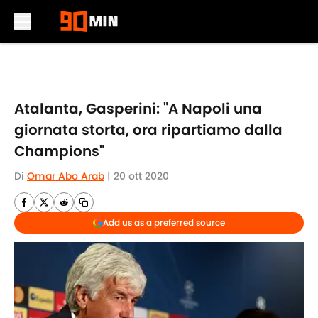
Skip to main content
Atalanta, Gasperini: "A Napoli una
giornata storta, ora ripartiamo dalla
Champions"
Di
Omar Abo Arab
|
20 ott 2020
Add us as a preferred source