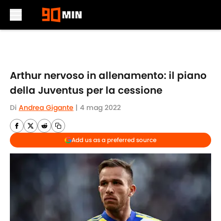
Skip to main content
Arthur nervoso in allenamento: il piano
della Juventus per la cessione
Di
Andrea Gigante
|
4 mag 2022
Add us as a preferred source