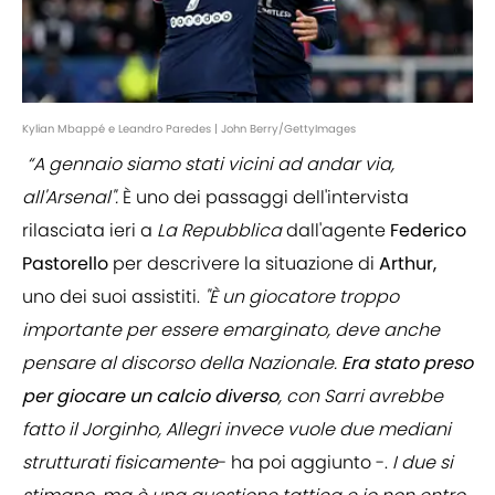
Kylian Mbappé e Leandro Paredes | John Berry/GettyImages
“A gennaio siamo stati vicini ad andar via,
all'Arsenal".
È uno dei passaggi dell'intervista
rilasciata ieri a
La Repubblica
dall'agente
Federico
Pastorello
per descrivere la situazione di
Arthur,
uno dei suoi assistiti.
"È un giocatore troppo
importante per essere emarginato, deve anche
pensare al discorso della Nazionale.
Era stato preso
per giocare un calcio diverso
, con Sarri avrebbe
fatto il Jorginho, Allegri invece vuole due mediani
strutturati fisicamente
- ha poi aggiunto -.
I due si