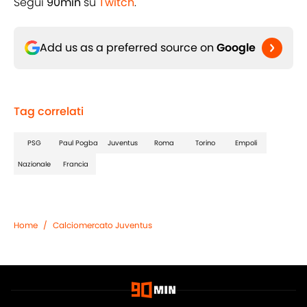
Segui
90min
su
Twitch
.
Add us as a preferred source on
Google
Tag correlati
PSG
Paul Pogba
Juventus
Roma
Torino
Empoli
Nazionale
Francia
Home
/
Calciomercato Juventus