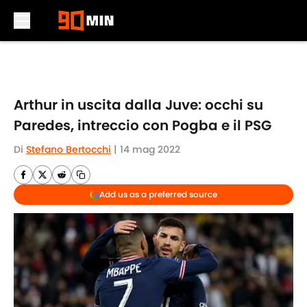
Skip to main content
Arthur in uscita dalla Juve: occhi su
Paredes, intreccio con Pogba e il PSG
Di
Stefano Bertocchi
|
14 mag 2022
Add us as a preferred source