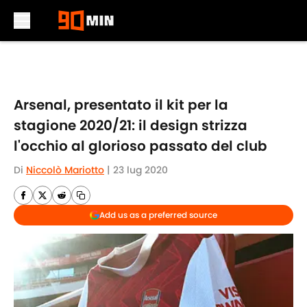
Skip to main content
Arsenal, presentato il kit per la
stagione 2020/21: il design strizza
l'occhio al glorioso passato del club
Di
Niccolò Mariotto
|
23 lug 2020
Add us as a preferred source