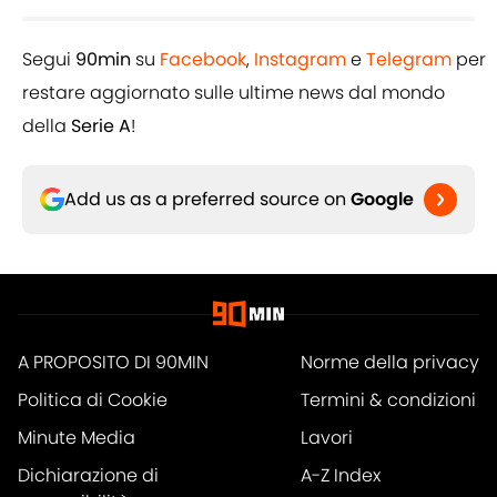
Segui
90min
su
Facebook
,
Instagram
e
Telegram
per
restare aggiornato sulle ultime news dal mondo
della
Serie A
!
Add us as a preferred source on
Google
A PROPOSITO DI 90MIN
Norme della privacy
Politica di Cookie
Termini & condizioni
Minute Media
Lavori
Dichiarazione di
A-Z Index