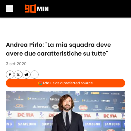
Skip to main content
Andrea Pirlo: "La mia squadra deve
avere due caratteristiche su tutte"
3 set 2020
Add us as a preferred source