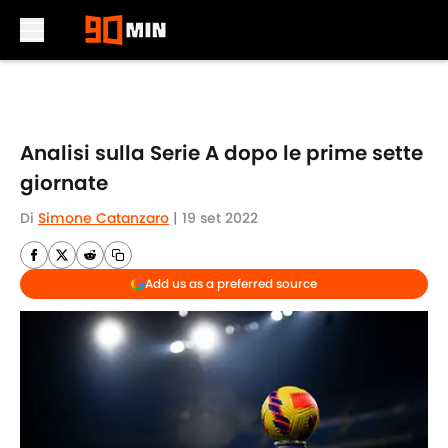
Skip to main content
Analisi sulla Serie A dopo le prime sette
giornate
Di
Simone Catanzaro
|
19 set 2022
Add us as a preferred source