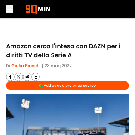
Skip to main content
Amazon cerca l'intesa con DAZN per i
diritti TV della Serie A
Di
Giulia Bianchi
|
23 mag 2022
Add us as a preferred source