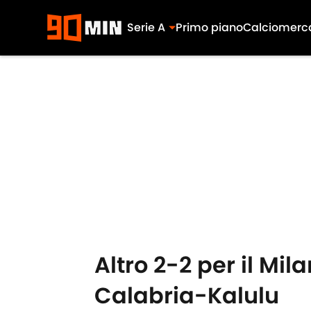
Serie A
Primo piano
Calciomerc
Skip to main content
Altro 2-2 per il Mi
Calabria-Kalulu