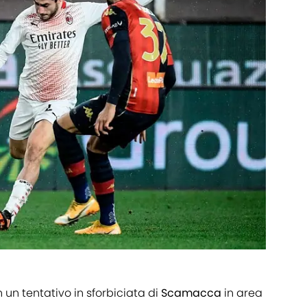
 un tentativo in sforbiciata di
Scamacca
in area