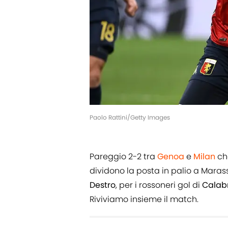
Paolo Rattini/Getty Images
Pareggio 2-2 tra
Genoa
e
Milan
che
dividono la posta in palio a Marass
Destro
, per i rossoneri gol di
Calab
Riviviamo insieme il match.