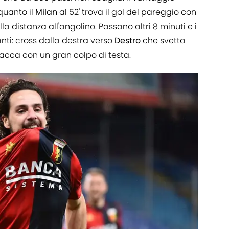
quanto il
Milan
al 52' trova il gol del pareggio con
la distanza all'angolino. Passano altri 8 minuti e i
ti: cross dalla destra verso
Destro
che svetta
sacca con un gran colpo di testa.