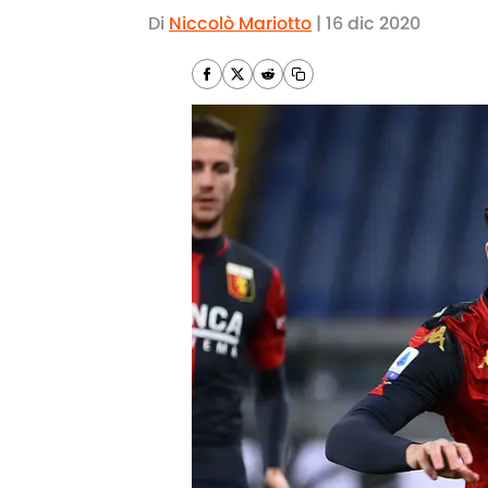
Di
Niccolò Mariotto
|
16 dic 2020