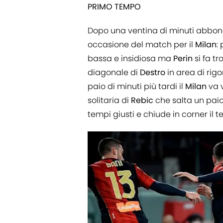
PRIMO TEMPO
Dopo una ventina di minuti abbonda
occasione del match per il
Milan
:
bassa e insidiosa ma
Perin
si fa t
diagonale di
Destro
in area di rigo
paio di minuti più tardi il
Milan
va v
solitaria di
Rebic
che salta un paio 
tempi giusti e chiude in corner il t