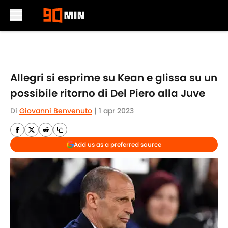
Skip to main content
Allegri si esprime su Kean e glissa su un
possibile ritorno di Del Piero alla Juve
Di
Giovanni Benvenuto
|
1 apr 2023
Add us as a preferred source