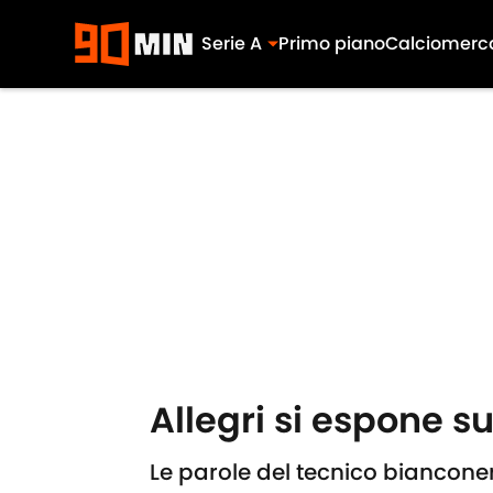
Serie A
Primo piano
Calciomerc
Skip to main content
Allegri si espone s
Le parole del tecnico bianconer