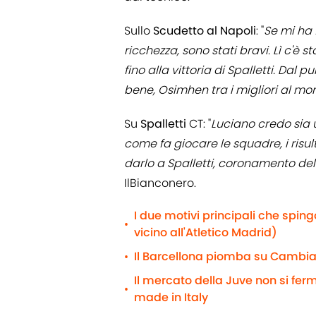
Sullo
Scudetto al Napoli
: "
Se mi ha 
ricchezza, sono stati bravi. Lì c'è
fino alla vittoria di Spalletti. Dal
bene, Osimhen tra i migliori al mon
Su
Spalletti
CT: "
Luciano credo sia u
come fa giocare le squadre, i risul
darlo a Spalletti, coronamento del
IlBianconero.
I due motivi principali che spin
•
vicino all'Atletico Madrid)
Il Barcellona piomba su Cambiaso
•
Il mercato della Juve non si fe
•
made in Italy