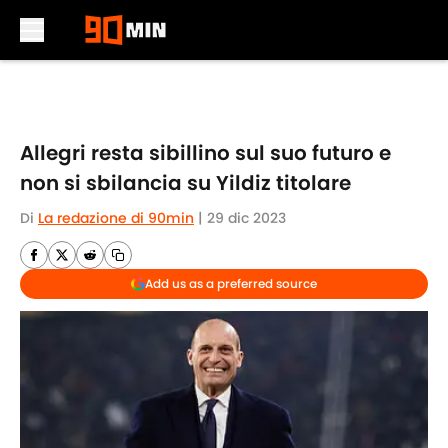
Skip to main content
Allegri resta sibillino sul suo futuro e
non si sbilancia su Yildiz titolare
Di
La redazione di 90min
|
29 dic 2023
Add us as a preferred source