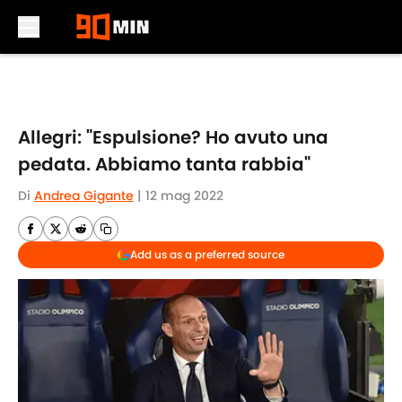
Skip to main content
Allegri: "Espulsione? Ho avuto una
pedata. Abbiamo tanta rabbia"
Di
Andrea Gigante
|
12 mag 2022
Add us as a preferred source