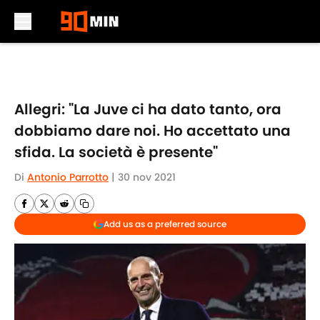
Skip to main content
Allegri: "La Juve ci ha dato tanto, ora
dobbiamo dare noi. Ho accettato una
sfida. La società è presente"
Di
Antonio Parrotto
|
30 nov 2021
Add us as a preferred source