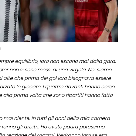
s
sempre equilibrio, loro non escono mai dalla gara.
r non si sono mossi di una virgola. Noi siamo
e mi dite che prima del gol loro bisognava essere
forzato le giocate. I quattro davanti hanno corso
 alla prima volta che sono ripartiti hanno fatto
mai niente. In tutti gli anni della mia carriera
fanno gli arbitri. Ho avuto paura potessimo
la reazione dei ragazzi. Vedranno loro se era