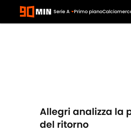
Serie A
Primo piano
Calciomerc
Skip to main content
Allegri analizza la 
del ritorno