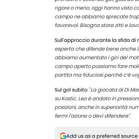
rigore o meno, oggi hanno visto co
campo ne abbiamo sprecate trop
favorevol. Bisogna stare zitti e lavo
Sull'approccio durante la sfida di 
esperta che difende bene anche in 
abbiamo aumentato i giri del moto
campo aperto possiamo fare male
partita ma fiduciosi perchè c’è vogl
Sul gol subito
: "
La giocata di Di Mar
su Kostic. Leo è andato in pression
posizioni, anche in superiorità num
fermi l’azione o devi difendere".
Add us as a preferred source