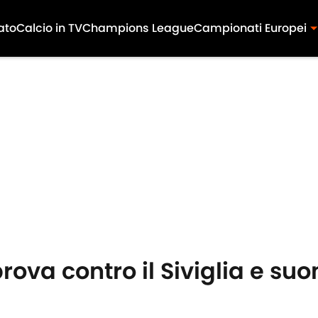
ato
Calcio in TV
Champions League
Campionati Europei
prova contro il Siviglia e suo