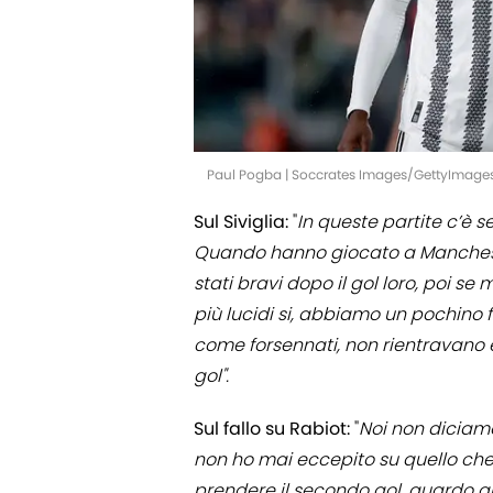
Paul Pogba | Soccrates Images/GettyImage
Sul Siviglia:
"
In queste partite c’è 
Quando hanno giocato a Mancheste
stati bravi dopo il gol loro, poi s
più lucidi si, abbiamo un pochino 
come forsennati, non rientravano e
gol".
Sul fallo su Rabiot:
"
Noi non diciamo 
non ho mai eccepito su quello che 
prendere il secondo gol, guardo al