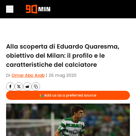
Skip to main content
Alla scoperta di Eduardo Quaresma,
obiettivo del Milan: il profilo e le
caratteristiche del calciatore
Di
Omar Abo Arab
|
26 mag 2020
Add us as a preferred source