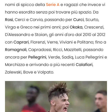
nomi di spicco della
Serie A
e ragazzi che invece vi
hanno esordito senza poi trovare più spazio. Da
Rosi
, Cerci e Corvia, passando per
Curci
, Scurto,
Virga e Greco nei primi anni; poi
Okaka
, Crescenzi,
D'Alessandro e Stoian, gli anni d'oro dal 2010 al 2012
con
Caprari
, Florenzi, Verre, Viviani e Politano; fino a
Romagnoli
, Capradossi, Ricci, Mazzitelli, passando
ancora per
Pellegrini
, Verde, Sadiq, Luca Pellegrini e
Marchizza e arrivando a più recenti
Calafiori
,
Zalewski, Bove e Volpato.