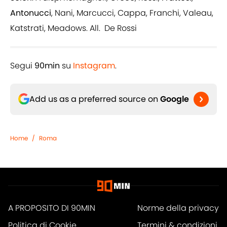
Antonucci
, Nani, Marcucci, Cappa, Franchi, Valeau,
Katstrati, Meadows. All. De Rossi
Segui
90min
su
Instagram
.
Add us as a preferred source on
Google
Home
/
Roma
A PROPOSITO DI 90MIN
Norme della privacy
Politica di Cookie
Termini & condizioni