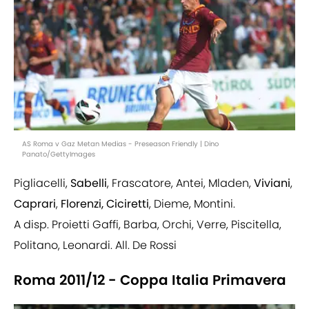
AS Roma v Gaz Metan Medias - Preseason Friendly | Dino
Panato/GettyImages
Pigliacelli,
Sabelli
, Frascatore, Antei, Mladen,
Viviani
,
Caprari
,
Florenzi, Ciciretti
, Dieme, Montini.
A disp. Proietti Gaffi, Barba, Orchi, Verre, Piscitella,
Politano, Leonardi. All. De Rossi
Roma 2011/12 - Coppa Italia Primavera