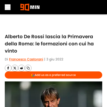
Skip to main content
Alberto De Rossi lascia la Primavera
della Roma: le formazioni con cui ha
vinto
Di
Francesco Castorani
|
3 giu 2022
Add us as a preferred source