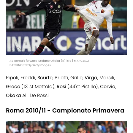
AS Roma's forward Stefano Okaka (R) is c | MARCELLO
PATERNOSTRO/GettyImages
Pipoli, Freddi,
Scurto
, Briotti, Grillo,
Virga
, Marsili,
Greco
(13' st Mottola),
Rosi
(44'st Pistillo),
Corvia
,
Okaka
All. De Rossi
Roma 2010/11 - Campionato Primavera