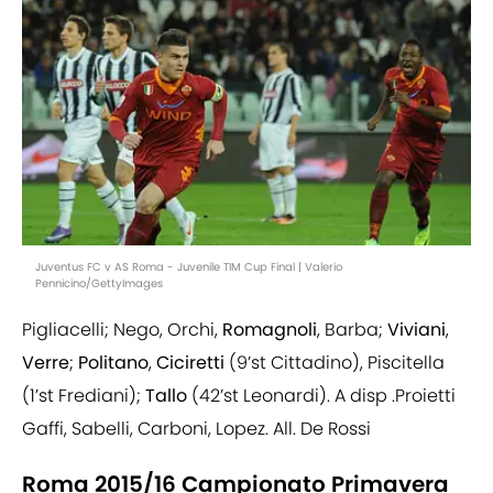
Juventus FC v AS Roma - Juvenile TIM Cup Final | Valerio
Pennicino/GettyImages
Pigliacelli; Nego, Orchi,
Romagnoli
, Barba;
Viviani
,
Verre
;
Politano
,
Ciciretti
(9’st Cittadino), Piscitella
(1’st Frediani);
Tallo
(42’st Leonardi). A disp .Proietti
Gaffi, Sabelli, Carboni, Lopez. All. De Rossi
Roma 2015/16 Campionato Primavera