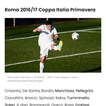
Roma 2016/17 Coppa Italia Primavera
Paris Saint Germain v AS Roma - UEFA Youth League | Dean
Mouhtaropoulos/GettyImages
Crisanto; De Santis, Bordin,
Marchizza
,
Pellegrini
;
Ciavattini, Anocic, Spinozzi; Keba,
Tumminello
,
Soleri
. A disp. Romagnoli, Greco, Rossi,
Frattesi
,