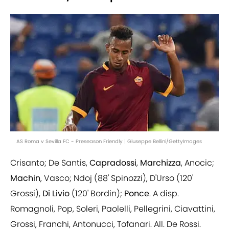
AS Roma v Sevilla FC - Preseason Friendly | Giuseppe Bellini/GettyImages
Crisanto; De Santis,
Capradossi
,
Marchizza
, Anocic;
Machin
, Vasco; Ndoj (88' Spinozzi), D'Urso (120'
Grossi),
Di Livio
(120' Bordin);
Ponce
. A disp.
Romagnoli, Pop, Soleri, Paolelli, Pellegrini, Ciavattini,
Grossi, Franchi, Antonucci, Tofanari. All. De Rossi.