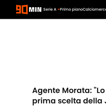
Serie A
Primo piano
Calciomerc
Skip to main content
Agente Morata: "Lo
prima scelta della 