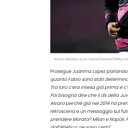
Alvaro Morata, Juve | David Ramos/Getty I
Prosegue Juanma Lopez parlando d
quanto Fabio sono stati determinan
Tra loro c’era intesa già prima e 
Poi bisogna dire che il ds della Ju
Alvaro perché già nel 2014 ha prem
retroscena e un messaggio sul futu
prendere Morata? Milan e Napoli. F
dall’Atletico, ne sono certo
".