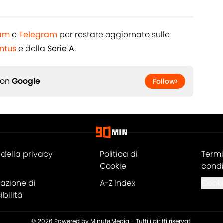
ram
e
Telegram
per restare aggiornato sulle
ntus
e della
Serie A.
 on
Google
Follow
della privacy
Politica di
Termi
Cookie
condi
razione di
A-Z Index
Cooki
bilità
© 2026
Powered by Minute Media
-
Tutti i diritti riservati