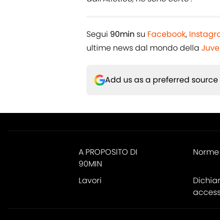
Segui
90min
su
Facebook
,
Instag
ultime news dal mondo della
Juve
Add us as a preferred source
A PROPOSITO DI
Norme 
90MIN
Lavori
Dichia
accessi