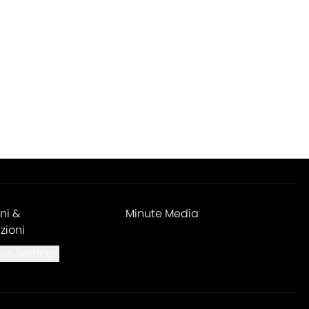
ni &
Minute Media
zioni
es Settings