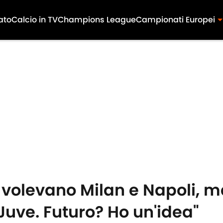
ato
Calcio in TV
Champions League
Campionati Europei
 volevano Milan e Napoli, m
Juve. Futuro? Ho un'idea"