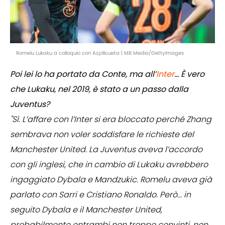
Romelu Lukaku a colloquio con Azpilicueta | MB Media/GettyImages
Poi lei lo ha portato da Conte, ma all’
Inter
... È vero
che Lukaku, nel 2019, è stato a un passo dalla
Juventus?
"Sì. L’affare con l’Inter si era bloccato perché Zhang
sembrava non voler soddisfare le richieste del
Manchester United. La Juventus aveva l’accordo
con gli inglesi, che in cambio di Lukaku avrebbero
ingaggiato Dybala e Mandzukic. Romelu aveva già
parlato con Sarri e Cristiano Ronaldo. Però... in
seguito Dybala e il Manchester United,
probabilmente entrambi non troppo convinti, non