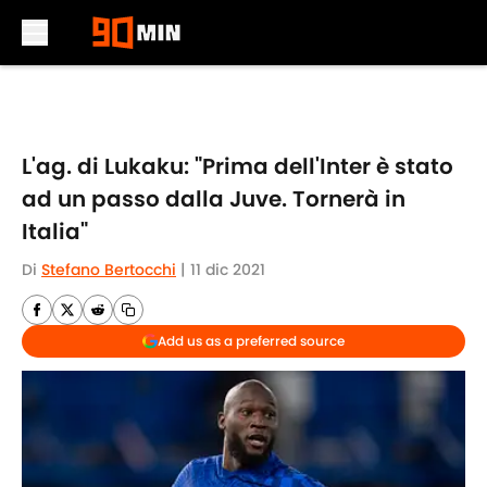
Skip to main content
L'ag. di Lukaku: "Prima dell'Inter è stato
ad un passo dalla Juve. Tornerà in
Italia"
Di
Stefano Bertocchi
|
11 dic 2021
Add us as a preferred source