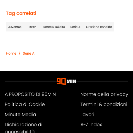
Tag correlati
Juventus
Inter
Romelu Lukaku
Serie A
Cristiano Ronaldo
Home
/
Serie A
A PROPOSITO DI 90MIN
Norme della privacy
Politica di Cookie
Termini & condizioni
Minute Media
Lavori
Dichiarazione di
A-Z Index
accessibilità