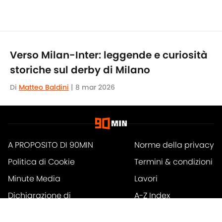
Verso Milan-Inter: leggende e curiosità
storiche sul derby di Milano
Di
Matteo Baldini
|
8 mar 2026
A PROPOSITO DI 90MIN
Norme della privacy
Politica di Cookie
Termini & condizioni
Minute Media
Lavori
Dichiarazione di
A-Z Index
accessibilità