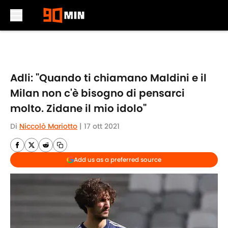
Skip to main content
Adli: "Quando ti chiamano Maldini e il
Milan non c'è bisogno di pensarci
molto. Zidane il mio idolo"
Di
Niccolò Mariotto
|
17 ott 2021
Add us as a preferred source