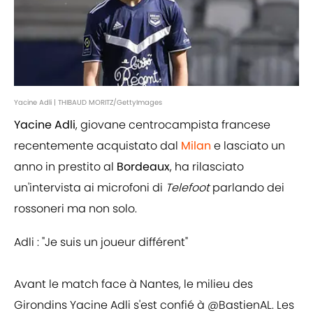
Yacine Adli | THIBAUD MORITZ/GettyImages
Yacine Adli
, giovane centrocampista francese
recentemente acquistato dal
Milan
e lasciato un
anno in prestito al
Bordeaux
, ha rilasciato
un'intervista ai microfoni di
Telefoot
parlando dei
rossoneri ma non solo.
Adli : "Je suis un joueur différent"
Avant le match face à Nantes, le milieu des
Girondins Yacine Adli s'est confié à
@BastienAL
. Les