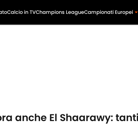
ato
Calcio in TV
Champions League
Campionati Europei
a anche El Shaarawy: tanti 