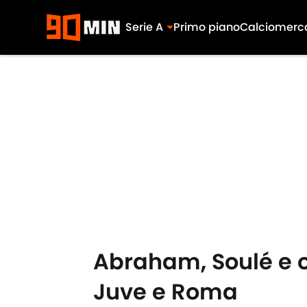
Serie A
Primo piano
Calciomerc
Skip to main content
Abraham, Soulé e or
Juve e Roma