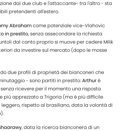
ione dai due club e l'attaccante- tra l'altro - sta
li pretendenti all'estero.
my Abraham
come potenziale vice-Vlahovic
o in prestito
, senza assecondare la richiesta
Giuntoli dal canto proprio si muove per cedere Milik
lteriori da investire sul mercato (dopo le mosse
o due profili di proprietà dei bianconeri che
minutaggio - sono partiti in prestito:
Arthur
è
, senza ricevere per il momento una risposta
 più apprezzato a Trigoria (ma è più difficile
ggero, rispetto al brasiliano, data la volontà di
).
 Shaarawy
, data la ricerca bianconera di un