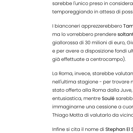
sarebbe l'unico preso in consideraz
temporeggiando in attesa di possibi
I bianconeri apprezzerebbero
Tam
ma lo vorrebbero prendere
soltant
giallorossa di 30 milioni di euro, 
e per avere a disposizione fondi u
già effettuate a centrocampo).
La Roma, invece, starebbe valutand
nell'ultima stagione - per trovare 
stato offerto alla Roma dalla Juve
entusiastica, mentre
Soulé
sarebbe
immaginarne una cessione a cuor le
Thiago Motta di valutarlo da vicino
Infine si cita il nome di
Stephan El