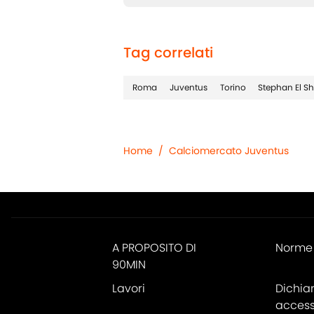
Tag correlati
Roma
Juventus
Torino
Stephan El S
Home
/
Calciomercato Juventus
A PROPOSITO DI
Norme 
90MIN
Lavori
Dichia
accessi