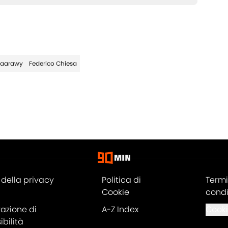
haarawy
Federico Chiesa
della privacy
Politica di
Termi
Cookie
condi
razione di
A-Z Index
Cooki
bilità