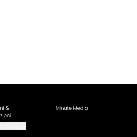
ni &
Minute Media
zioni
es Settings