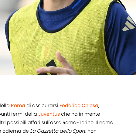
della
Roma
di assicurarsi
Federico Chiesa
,
punti fermi della
Juventus
che ha in mente
 possibili affari sull'asse Roma-Torino. Il nome
ne odierna de
La Gazzetta dello Sport,
non