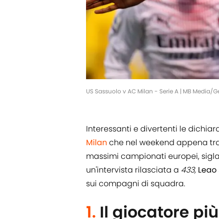
US Sassuolo v AC Milan - Serie A | MB Media/G
Interessanti e divertenti le dichiar
Milan
che nel weekend appena trasc
massimi campionati europei, sigland
un'intervista rilasciata a
433,
Leao 
sui compagni di squadra.
1.
Il giocatore pi