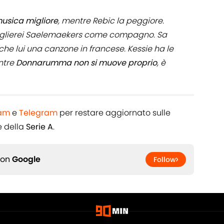
musica migliore
, mentre Rebic la peggiore.
eglierei Saelemaekers come compagno. Sa
e lui una canzone in francese. Kessie ha le
ntre
Donnarumma non si muove proprio
, è
ram
e
Telegram
per restare aggiornato sulle
 della
Serie A
.
 on
Google
Follow