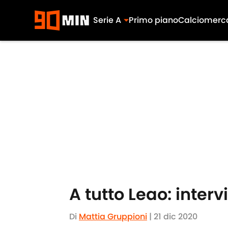
Serie A
Primo piano
Calciomerc
Skip to main content
A tutto Leao: inter
Di
Mattia Gruppioni
|
21 dic 2020