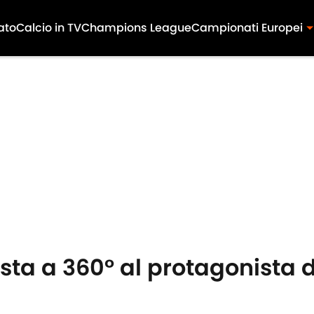
ato
Calcio in TV
Champions League
Campionati Europei
vista a 360° al protagonista