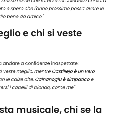
lo stesso nome che farei se mi chiedessi chi sarà
ento e spero che l'anno prossimo possa avere le
lio bene da amico."
glio e chi si veste
cia andare a confidenze inaspettate:
si veste meglio, mentre
Castillejo è un vero
n le calze alte.
Calhanoglu è simpatico
e
ersi i capelli di biondo, come me"
sta musicale, chi se la