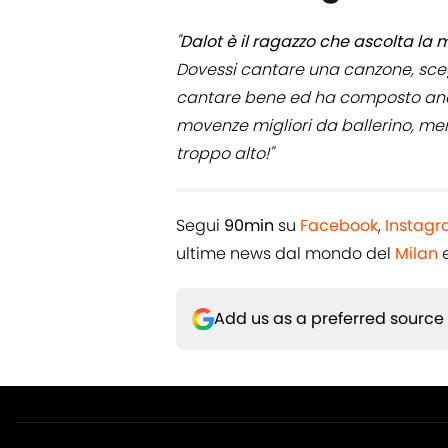
"
Dalot è il ragazzo che ascolta la 
Dovessi cantare una canzone, sc
cantare bene ed ha composto anch
movenze migliori da ballerino, me
troppo alto!"
Segui
90min
su
Facebook
,
Instag
ultime news dal mondo del
Milan
e
Add us as a preferred source