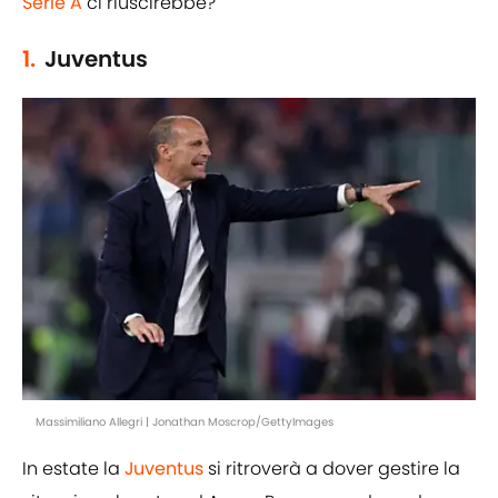
Serie A
ci riuscirebbe?
1.
Juventus
Massimiliano Allegri | Jonathan Moscrop/GettyImages
In estate la
Juventus
si ritroverà a dover gestire la