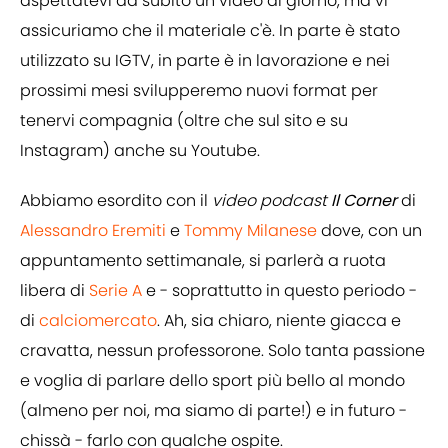
aspettatevi da subito un video al giorno, ma vi
assicuriamo che il materiale c'è. In parte è stato
utilizzato su IGTV, in parte è in lavorazione e nei
prossimi mesi svilupperemo nuovi format per
tenervi compagnia (oltre che sul sito e su
Instagram) anche su Youtube.
Abbiamo esordito con il
video podcast
Il Corner
di
Alessandro Eremiti
e
Tommy Milanese
dove, con un
appuntamento settimanale, si parlerà a ruota
libera di
Serie A
e - soprattutto in questo periodo -
di
calciomercato
. Ah, sia chiaro, niente giacca e
cravatta, nessun professorone. Solo tanta passione
e voglia di parlare dello sport più bello al mondo
(almeno per noi, ma siamo di parte!) e in futuro -
chissà - farlo con qualche ospite.