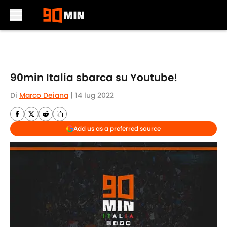
Skip to main content
90min Italia sbarca su Youtube!
Di
Marco Deiana
|
14 lug 2022
Add us as a preferred source