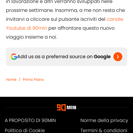
in lavorazione e altri verranno sviluppati nelle
prossime settimane. Insomma, a me non resta che
invitarvi a cliccare sul pulsante iscriviti del
canale
Youtube di 90min
per affrontare questo nuovo
viaggio insieme a noi.
Add us as a preferred source on
Google
Home
/
Primo Piano
A PROPOSITO DI 90MIN
Norme della privacy
Politica di Cookie
Termini & condizioni