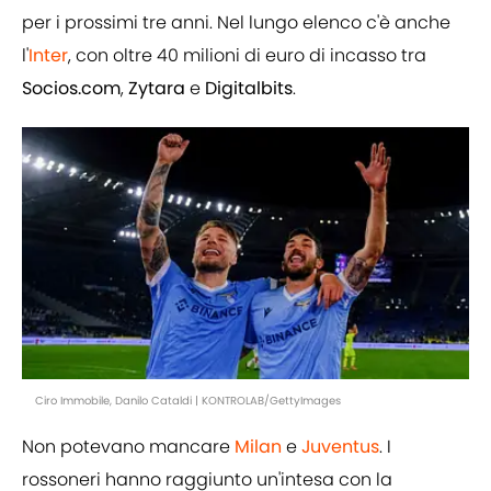
per i prossimi tre anni. Nel lungo elenco c'è anche
l'
Inter
, con oltre 40 milioni di euro di incasso tra
Socios.com
,
Zytara
e
Digitalbits
.
Ciro Immobile, Danilo Cataldi | KONTROLAB/GettyImages
Non potevano mancare
Milan
e
Juventus
. I
rossoneri hanno raggiunto un'intesa con la