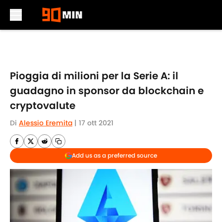
Skip to main content
Pioggia di milioni per la Serie A: il
guadagno in sponsor da blockchain e
cryptovalute
Di
Alessio Eremita
|
17 ott 2021
Add us as a preferred source