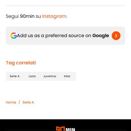
Segui
90min
su
Instagram
.
Add us as a preferred source on
Google
Tag correlati
Serie A
Lazio
Juventus
Inter
Home
/
Serie A