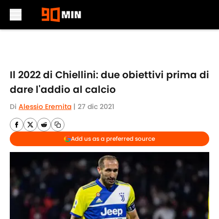
Skip to main content
Il 2022 di Chiellini: due obiettivi prima di
dare l'addio al calcio
Di
Alessio Eremita
|
27 dic 2021
Add us as a preferred source