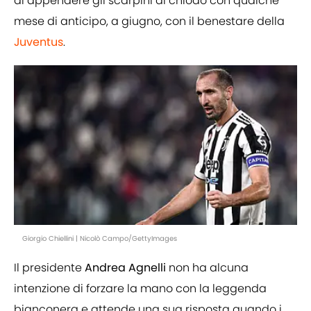
di appendere gli scarpini al chiodo con qualche
mese di anticipo, a giugno, con il benestare della
Juventus
.
Giorgio Chiellini | Nicolò Campo/GettyImages
Il presidente
Andrea Agnelli
non ha alcuna
intenzione di forzare la mano con la leggenda
bianconera e attende una sua risposta quando i