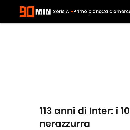
Serie A
Primo piano
Calciomerc
Skip to main content
113 anni di Inter: i
nerazzurra