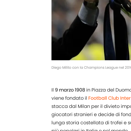
Diego Milito con la Champions League nel 20
Il
9 marzo 1908
in Piazza del Duomo
viene fondato il
Football Club Inte
stacca dal Milan per il divieto imp
giocatori stranieri e decide di fo
lunga storia costellata di trofei e
più popolari in Italia e nel mondo.