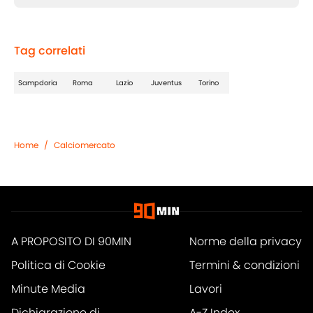
Tag correlati
Sampdoria
Roma
Lazio
Juventus
Torino
Home
/
Calciomercato
A PROPOSITO DI 90MIN
Norme della privacy
Politica di Cookie
Termini & condizioni
Minute Media
Lavori
Dichiarazione di
A-Z Index