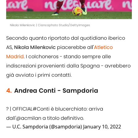
Nikola Milenkovic | Ciancaphoto Studio/GettyImages
Secondo quanto riportato dal quotidiano iberico
AS,
Nikola Milenkovic
piacerebbe al
l'
Atletico
Madrid
. I colchoneros - stando sempre alle
indiscrezioni provenienti dalla Spagna - avrebbero
già avviato i primi contatti.
4.
Andrea Conti - Sampdoria
? | OFFICIAL
#Conti
è blucerchiato: arriva
dall'
@acmilan
a titolo definitivo.
— U.C. Sampdoria (@sampdoria)
January 10, 2022
Primo giorno a Genova per Andrea
Conti,
nuovo