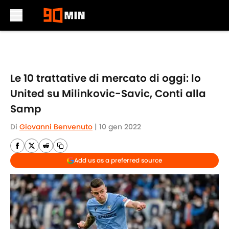
Skip to main content
Le 10 trattative di mercato di oggi: lo
United su Milinkovic-Savic, Conti alla
Samp
Di
Giovanni Benvenuto
|
10 gen 2022
Add us as a preferred source